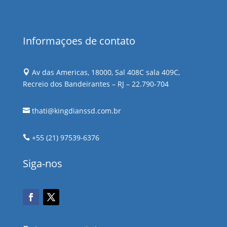
Informaçoes de contato
Av das Americas, 18000, Sal 408C sala 409C,

Recreio dos Bandeirantes – RJ – 22.790-704
thati@kingdianssd.com.br

+55 (21) 97539-6376

Siga-nos